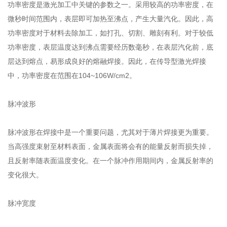
功率密度是激光加工中关键的参数之一。采用较高的功率密度，在
微秒时间范围内，表层即可加热至沸点，产生大量汽化。因此，高
功率密度对于材料去除加工，如打孔、切割、雕刻有利。对于较低
功率密度，表层温度达到沸点需要经历数毫秒，在表层汽化前，底
层达到熔点，易形成良好的熔融焊接。因此，在传导型激光焊接
中，功率密度在范围在104~106W/cm2。
脉冲波形
脉冲波形在焊接中是一个重要问题，尤其对于薄片焊接更为重要。
当高强度束射至材料表面，金属表面将会有的能量反射而损失掉，
且反射率随表面温度变化。在一个脉冲作用期间内，金属反射率的
变化很大。
脉冲宽度